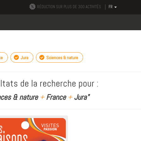
RÉDUCTION SUR PLUS DE 300 ACTIVITÉS
FR
ce
Jura
Sciences & nature
ltats de la recherche pour :
nces & nature
+
France
+
Jura"