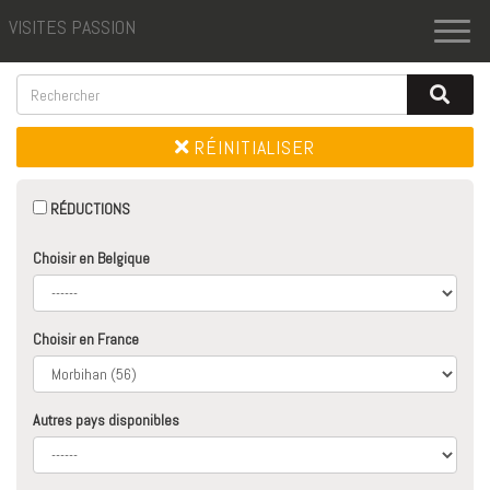
VISITES PASSION
Toggl
naviga
RÉINITIALISER
RÉDUCTIONS
Choisir en Belgique
Choisir en France
Autres pays disponibles