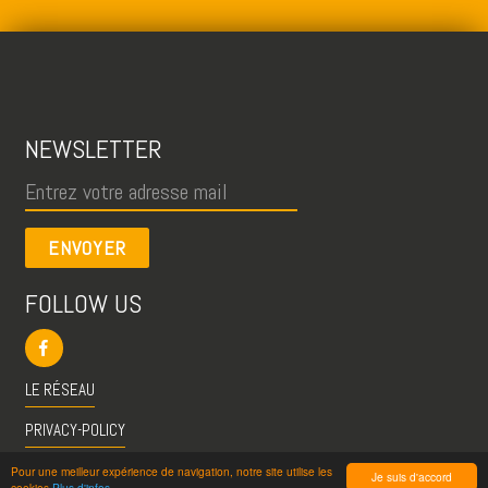
NEWSLETTER
ENVOYER
FOLLOW US
LE RÉSEAU
PRIVACY-POLICY
CGU
Pour une meilleur expérience de navigation, notre site utilise les
Je suis d'accord
cookies
Plus d'infos