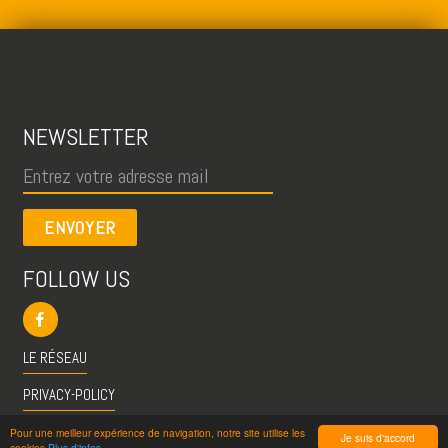
NEWSLETTER
ENVOYER
FOLLOW US
LE RÉSEAU
PRIVACY-POLICY
CGU
Pour une meilleur expérience de navigation, notre site utilise les
Je suis d'accord
cookies
Plus d'infos