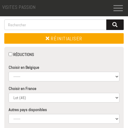
VISITES PASSION
Toggl
naviga
RÉINITIALISER
RÉDUCTIONS
Choisir en Belgique
Choisir en France
Autres pays disponibles