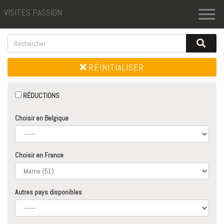
VISITES PASSION
Toggl
naviga
RÉINITIALISER
RÉDUCTIONS
Choisir en Belgique
Choisir en France
Autres pays disponibles