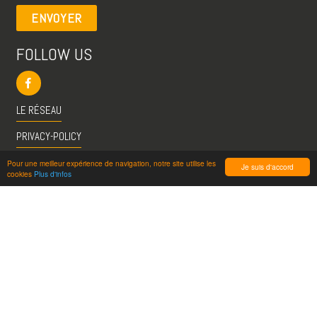
ENVOYER
FOLLOW US
LE RÉSEAU
PRIVACY-POLICY
CGU
Pour une meilleur expérience de navigation, notre site utilise les
Je suis d'accord
cookies
Plus d'infos
INFO@VISITESPASSION.PRO
ACCÈS LICENCIÉS
RÉDUCTIONS