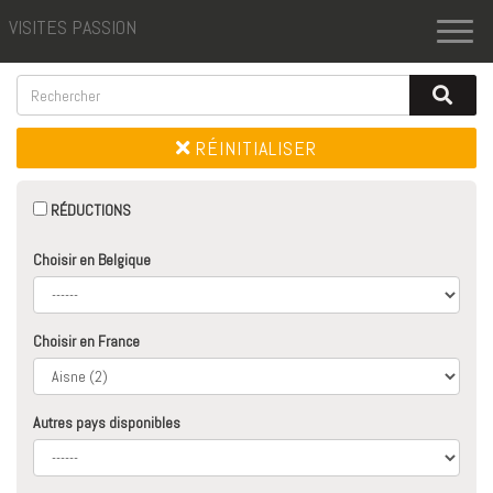
VISITES PASSION
Toggl
naviga
RÉINITIALISER
RÉDUCTIONS
Choisir en Belgique
Choisir en France
Autres pays disponibles