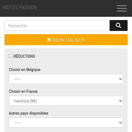
VISITES PASSION
Toggl
naviga
RÉINITIALISER
RÉDUCTIONS
Choisir en Belgique
Choisir en France
Autres pays disponibles