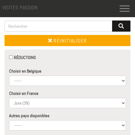
VISITES PASSION
Toggl
naviga
RÉINITIALISER
RÉDUCTIONS
Choisir en Belgique
Choisir en France
Autres pays disponibles