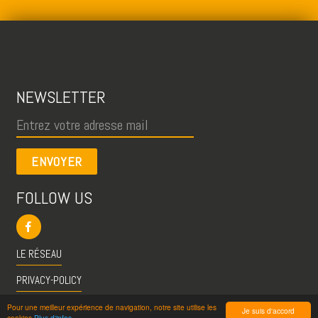
NEWSLETTER
ENVOYER
FOLLOW US
LE RÉSEAU
PRIVACY-POLICY
CGU
Pour une meilleur expérience de navigation, notre site utilise les
Je suis d'accord
cookies
Plus d'infos