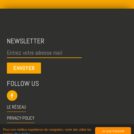
NEWSLETTER
ENVOYER
FOLLOW US
LE RÉSEAU
PRIVACY-POLICY
CGU
Pour une meilleur expérience de navigation, notre site utilise les
Je suis d'accord
cookies
Plus d'infos