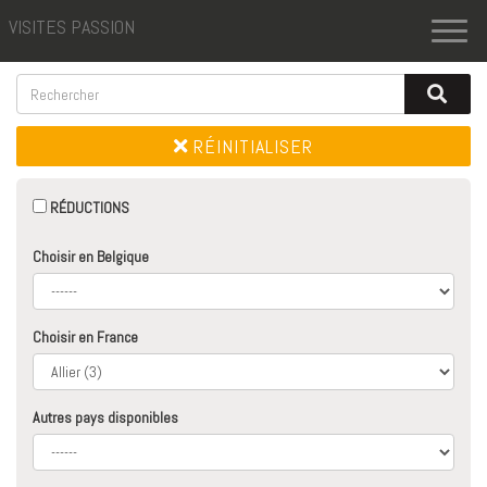
VISITES PASSION
Toggl
naviga
RÉINITIALISER
RÉDUCTIONS
Choisir en Belgique
Choisir en France
Autres pays disponibles