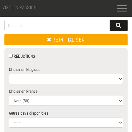
VISITES PASSION
Toggl
naviga
RÉINITIALISER
RÉDUCTIONS
Choisir en Belgique
Choisir en France
Autres pays disponibles