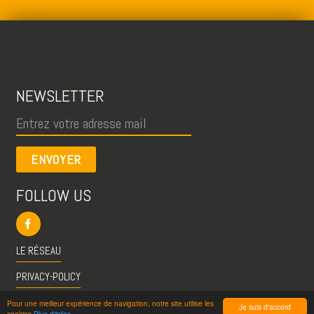
NEWSLETTER
ENVOYER
FOLLOW US
LE RÉSEAU
PRIVACY-POLICY
CGU
Pour une meilleur expérience de navigation, notre site utilise les
Je suis d'accord
cookies
Plus d'infos