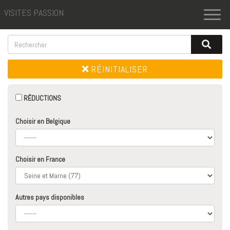
VISITES PASSION
Toggl
naviga
RÉINITIALISER
RÉDUCTIONS
Choisir en Belgique
Choisir en France
Autres pays disponibles