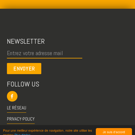
NEWSLETTER
ENVOYER
FOLLOW US
LE RÉSEAU
PRIVACY-POLICY
CGU
Pour une meilleur expérience de navigation, notre site utilise les
Je suis d'accord
cookies
Plus d'infos