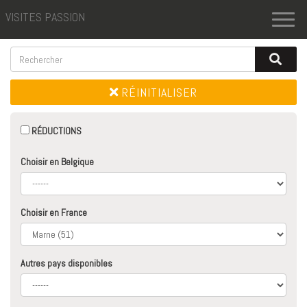
VISITES PASSION
Toggl
naviga
RÉINITIALISER
RÉDUCTIONS
Choisir en Belgique
Choisir en France
Autres pays disponibles