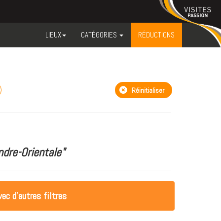
LIEUX
CATÉGORIES
RÉDUCTIONS
Réinitialiser
dre-Orientale"
ec d'autres filtres