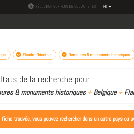
RÉDUCTION SUR PLUS DE 300 ACTIVITÉS
FR
ique
Flandre-Orientale
Demeures & monuments historiques
ltats de la recherche pour :
ures & monuments historiques
+
Belgique
+
Flan
 fiche trouvée, vous pouvez rechercher dans un autre pays ou av