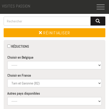
VISITES PASSION
Toggl
naviga
RÉINITIALISER
RÉDUCTIONS
Choisir en Belgique
Choisir en France
Autres pays disponibles