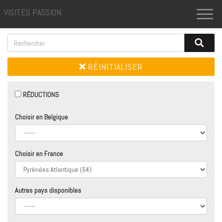
VISITES PASSION
Toggl
naviga
RÉINITIALISER
RÉDUCTIONS
Choisir en Belgique
Choisir en France
Autres pays disponibles