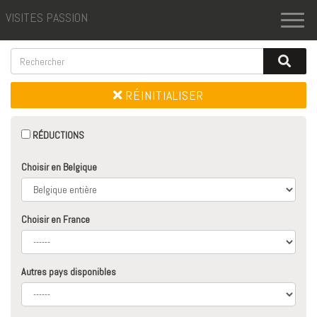
VISITES PASSION
Toggl
naviga
RÉINITIALISER
RÉDUCTIONS
Choisir en Belgique
Choisir en France
Autres pays disponibles