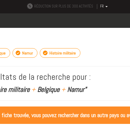
RÉDUCTION SUR PLUS DE 300 ACTIVITÉS
FR
ique
Namur
Histoire militaire
ltats de la recherche pour :
ire militaire
+
Belgique
+
Namur"
 fiche trouvée, vous pouvez rechercher dans un autre pays ou av