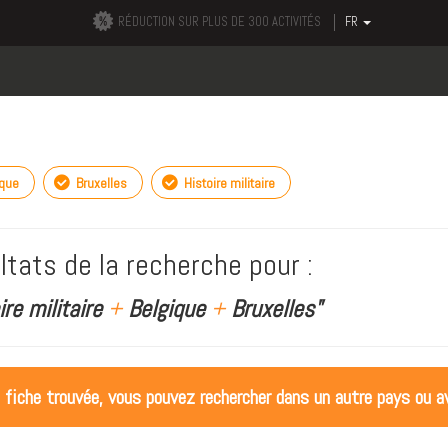
RÉDUCTION SUR PLUS DE 300 ACTIVITÉS
FR
ique
Bruxelles
Histoire militaire
ltats de la recherche pour :
ire militaire
+
Belgique
+
Bruxelles"
 fiche trouvée, vous pouvez rechercher dans un autre pays ou av