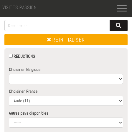
VISITES PASSION
Toggl
naviga
RÉINITIALISER
RÉDUCTIONS
Choisir en Belgique
Choisir en France
Autres pays disponibles