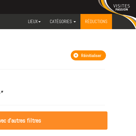
LIEUX
CATÉGORIES
RÉDUCTIONS
Réinitialiser
"
ec d'autres filtres