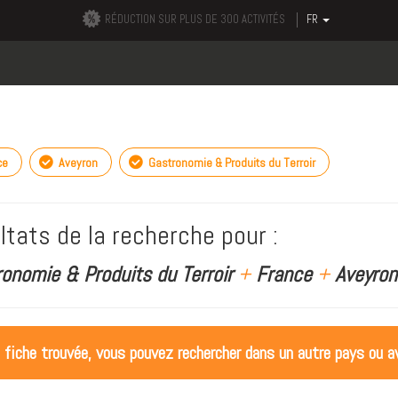
RÉDUCTION SUR PLUS DE 300 ACTIVITÉS
FR
ce
Aveyron
Gastronomie & Produits du Terroir
ltats de la recherche pour :
ronomie & Produits du Terroir
+
France
+
Aveyron
 fiche trouvée, vous pouvez rechercher dans un autre pays ou av