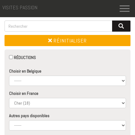
VISITES PASSION
Toggl
naviga
RÉINITIALISER
RÉDUCTIONS
Choisir en Belgique
Choisir en France
Autres pays disponibles