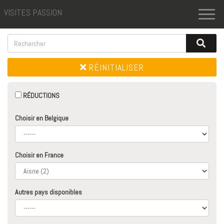
VISITES PASSION
Toggl
naviga
RÉINITIALISER
RÉDUCTIONS
Choisir en Belgique
Choisir en France
Autres pays disponibles