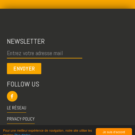
NEWSLETTER
ENVOYER
FOLLOW US
LE RÉSEAU
PRIVACY-POLICY
CGU
Pour une meilleur expérience de navigation, notre site utilise les
Je suis d'accord
cookies
Plus d'infos