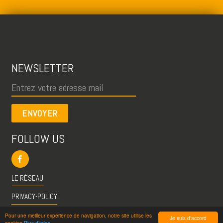
NEWSLETTER
ENVOYER
FOLLOW US
LE RÉSEAU
PRIVACY-POLICY
CGU
Pour une meilleur expérience de navigation, notre site utilise les
Je suis d'accord
cookies
Plus d'infos