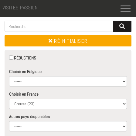
VISITES PASSION
Toggl
naviga
RÉINITIALISER
RÉDUCTIONS
Choisir en Belgique
Choisir en France
Autres pays disponibles