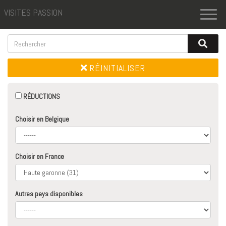
VISITES PASSION
Toggl
naviga
RÉINITIALISER
RÉDUCTIONS
Choisir en Belgique
Choisir en France
Autres pays disponibles