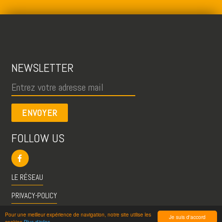
NEWSLETTER
ENVOYER
FOLLOW US
LE RÉSEAU
PRIVACY-POLICY
CGU
Pour une meilleur expérience de navigation, notre site utilise les
Je suis d'accord
cookies
Plus d'infos