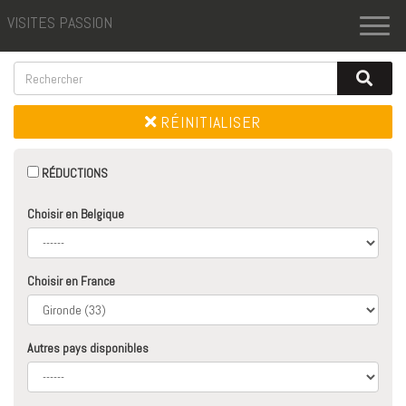
VISITES PASSION
Toggl
naviga
RÉINITIALISER
RÉDUCTIONS
Choisir en Belgique
Choisir en France
Autres pays disponibles