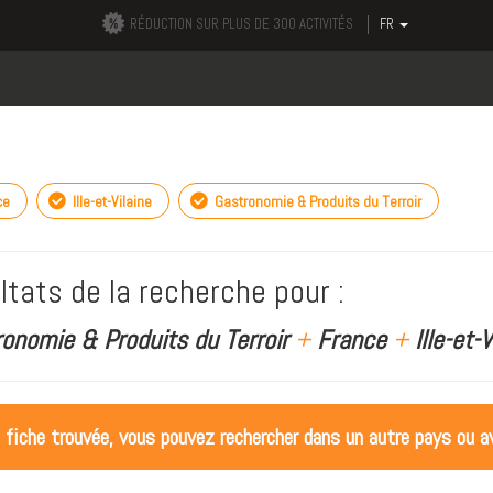
RÉDUCTION SUR PLUS DE 300 ACTIVITÉS
FR
ce
Ille-et-Vilaine
Gastronomie & Produits du Terroir
ltats de la recherche pour :
ronomie & Produits du Terroir
+
France
+
Ille-et-V
 fiche trouvée, vous pouvez rechercher dans un autre pays ou av