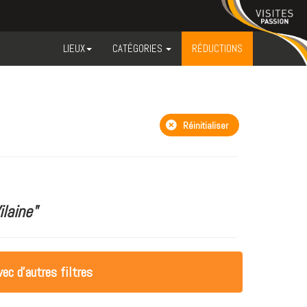
LIEUX
CATÉGORIES
RÉDUCTIONS
Réinitialiser
ilaine"
ec d'autres filtres