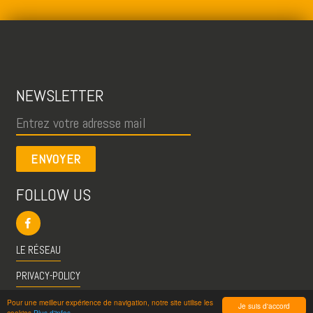
NEWSLETTER
ENVOYER
FOLLOW US
LE RÉSEAU
PRIVACY-POLICY
CGU
Pour une meilleur expérience de navigation, notre site utilise les
Je suis d'accord
cookies
Plus d'infos