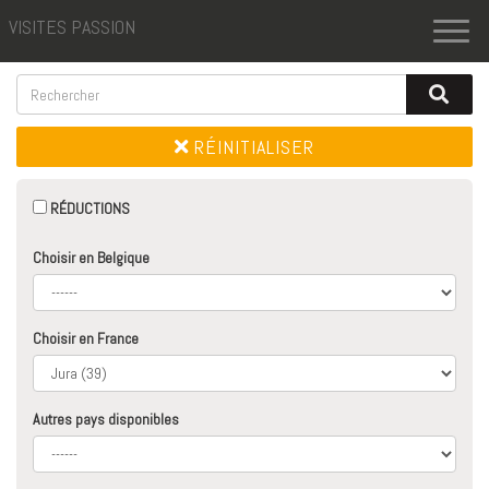
VISITES PASSION
Toggl
naviga
RÉINITIALISER
RÉDUCTIONS
Choisir en Belgique
Choisir en France
Autres pays disponibles