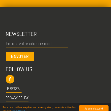
NEWSLETTER
ENVOYER
FOLLOW US
LE RÉSEAU
PRIVACY-POLICY
CGU
Pour une meilleur expérience de navigation, notre site utilise les
Je suis d'accord
cookies
Plus d'infos