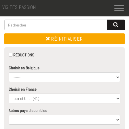
VISITES PASSION
Toggl
naviga
RÉINITIALISER
RÉDUCTIONS
Choisir en Belgique
Choisir en France
Autres pays disponibles