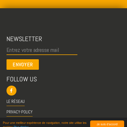
NEWSLETTER
ENVOYER
FOLLOW US
LE RÉSEAU
PRIVACY-POLICY
CGU
Pour une meilleur expérience de navigation, notre site utilise les
Je suis d'accord
cookies
Plus d'infos