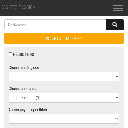
VISITES PASSION
Toggl
naviga
RÉINITIALISER
RÉDUCTIONS
Choisir en Belgique
Choisir en France
Autres pays disponibles