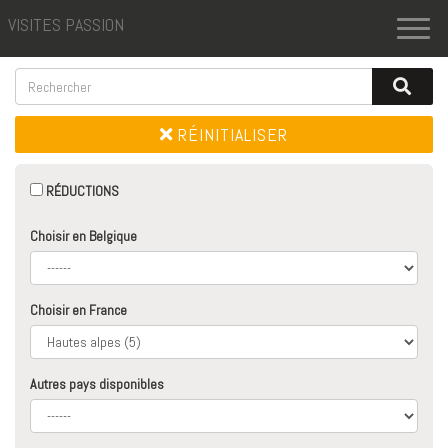
VISITES PASSION
Toggl
naviga
RÉINITIALISER
RÉDUCTIONS
Choisir en Belgique
Choisir en France
Autres pays disponibles