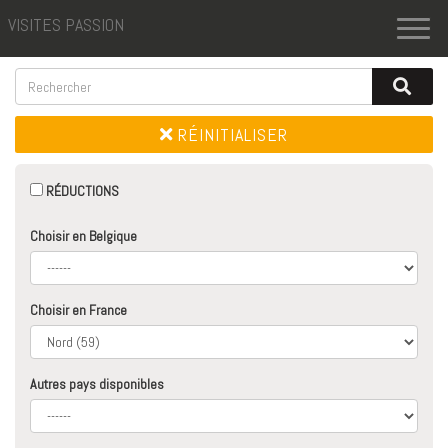
VISITES PASSION
Toggl
naviga
RÉINITIALISER
RÉDUCTIONS
Choisir en Belgique
Choisir en France
Autres pays disponibles