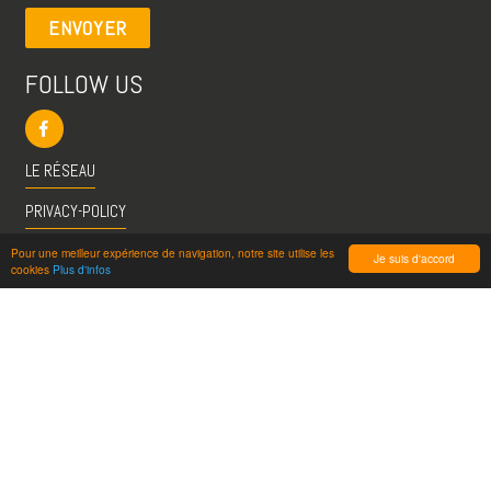
ENVOYER
FOLLOW US
LE RÉSEAU
PRIVACY-POLICY
CGU
Pour une meilleur expérience de navigation, notre site utilise les
Je suis d'accord
cookies
Plus d'infos
INFO@VISITESPASSION.PRO
ACCÈS LICENCIÉS
RÉDUCTIONS