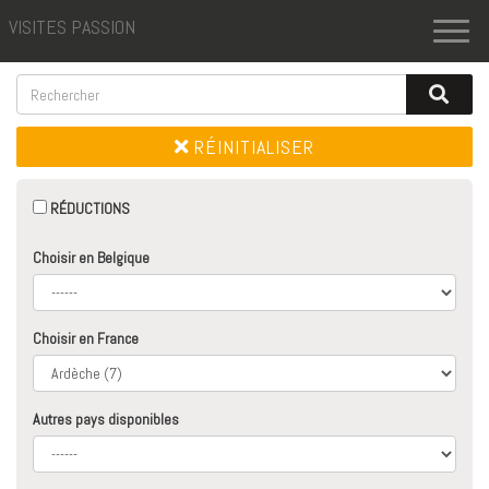
VISITES PASSION
Toggl
naviga
RÉINITIALISER
RÉDUCTIONS
Choisir en Belgique
Choisir en France
Autres pays disponibles