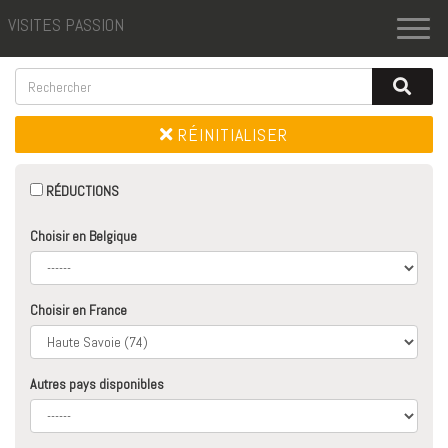
VISITES PASSION
Toggl
naviga
RÉINITIALISER
RÉDUCTIONS
Choisir en Belgique
Choisir en France
Autres pays disponibles