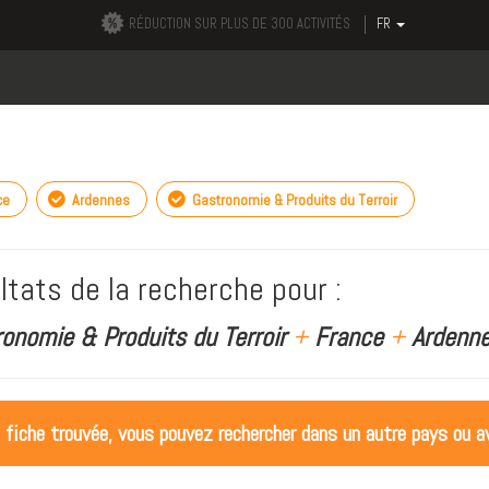
RÉDUCTION SUR PLUS DE 300 ACTIVITÉS
FR
ce
Ardennes
Gastronomie & Produits du Terroir
ltats de la recherche pour :
ronomie & Produits du Terroir
+
France
+
Ardenne
 fiche trouvée, vous pouvez rechercher dans un autre pays ou av