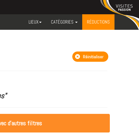
LIEUX
CATÉGORIES
RÉDUCTIONS
Réinitialiser
s"
ec d'autres filtres