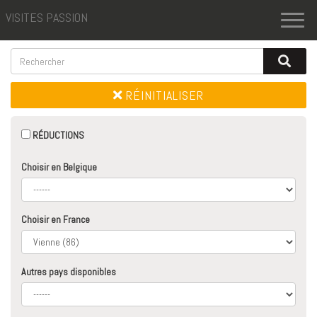
VISITES PASSION
Toggl
naviga
RÉINITIALISER
RÉDUCTIONS
Choisir en Belgique
Choisir en France
Autres pays disponibles