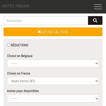
VISITES PASSION
Toggl
naviga
RÉINITIALISER
RÉDUCTIONS
Choisir en Belgique
Choisir en France
Autres pays disponibles