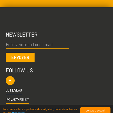
NEWSLETTER
ENVOYER
FOLLOW US
LE RÉSEAU
PRIVACY-POLICY
CGU
Pour une meilleur expérience de navigation, notre site utilise les
Je suis d'accord
cookies
Plus d'infos