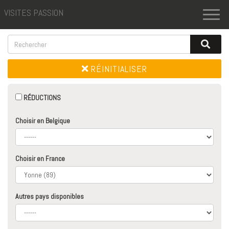
VISITES PASSION
Toggl
naviga
RÉINITIALISER
RÉDUCTIONS
Choisir en Belgique
Choisir en France
Autres pays disponibles