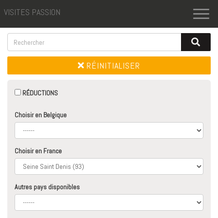
VISITES PASSION
Toggl
naviga
RÉINITIALISER
RÉDUCTIONS
Choisir en Belgique
Choisir en France
Autres pays disponibles