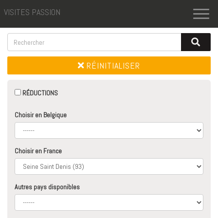
VISITES PASSION
Toggl
naviga
RÉINITIALISER
RÉDUCTIONS
Choisir en Belgique
Choisir en France
Autres pays disponibles