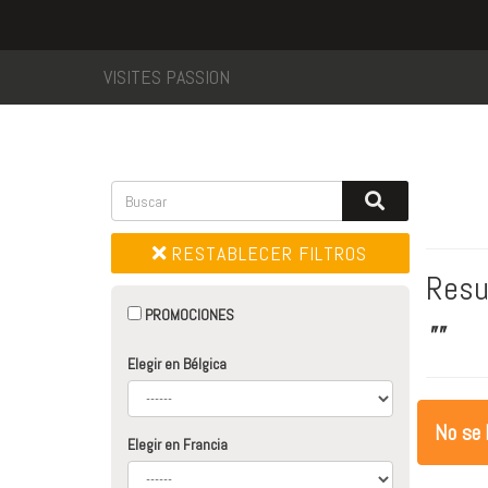
VISITES PASSION
RESTABLECER FILTROS
Resu
PROMOCIONES
""
Elegir en Bélgica
No se 
Elegir en Francia