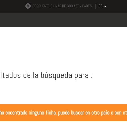
DESCUENTO EN MÁS DE 300 ACTIVIDADES
ES
ltados de la búsqueda para :
ha encontrado ninguna ficha, puede buscar en otro país o con ot