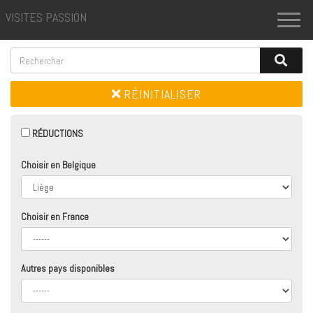
VISITES PASSION
Toggl
naviga
RÉINITIALISER
RÉDUCTIONS
Choisir en Belgique
Choisir en France
Autres pays disponibles