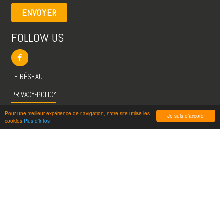
ENVOYER
FOLLOW US
LE RÉSEAU
PRIVACY-POLICY
CGU
Pour une meilleur expérience de navigation, notre site utilise les
Je suis d'accord
cookies
Plus d'infos
INFO@VISITESPASSION.PRO
ACCÈS LICENCIÉS
RÉDUCTIONS