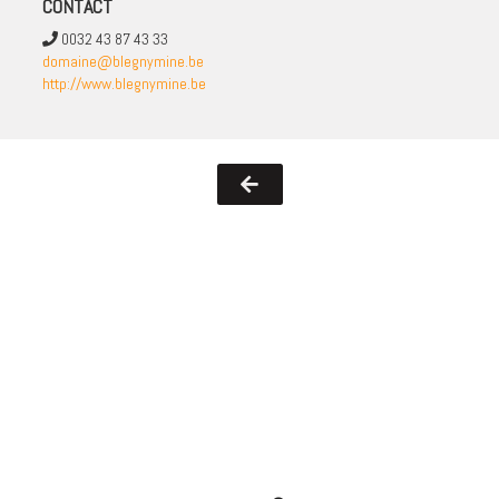
CONTACT
0032 43 87 43 33
domaine@blegnymine.be
http://www.blegnymine.be