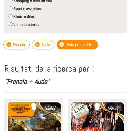
Shopping e altre attività
Sport e avventura
Storia militare
Visite turistiche
Francia
Aude
Reimposta i filtri
Risultati della ricerca per :
"Francia
+
Aude"