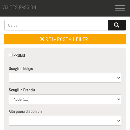
VISITES PASSION
Toggl
naviga
REIMPOSTA I FILTRI
PROMO
Scegli in Belgio
Scegli in Francia
Altri paesi disponibili