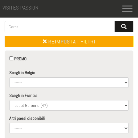
VISITES PASSION
Toggl
naviga
REIMPOSTA I FILTRI
PROMO
Scegli in Belgio
Scegli in Francia
Altri paesi disponibili