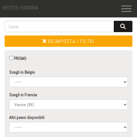
VISITES PASSION
Toggl
naviga
REIMPOSTA I FILTRI
PROMO
Scegli in Belgio
Scegli in Francia
Altri paesi disponibili