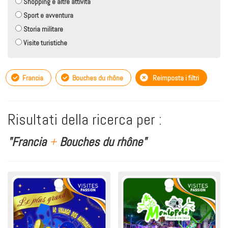
Shopping e altre attività
Sport e avventura
Storia militare
Visite turistiche
Francia
Bouches du rhône
Reimposta i filtri
Risultati della ricerca per :
"Francia
+
Bouches du rhône"