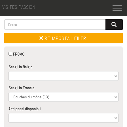
VISITES PASSION
Toggl
naviga
REIMPOSTA I FILTRI
PROMO
Scegli in Belgio
Scegli in Francia
Altri paesi disponibili