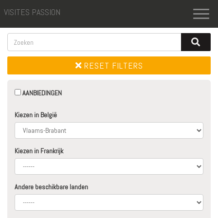
VISITES PASSION
Toggl
naviga
RESET FILTERS
AANBIEDINGEN
Kiezen in België
Kiezen in Frankrijk
Andere beschikbare landen