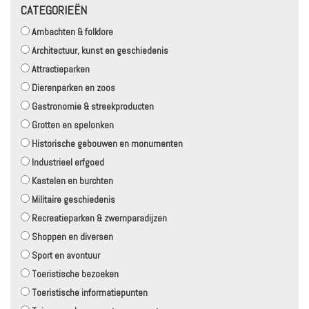
CATEGORIEËN
Ambachten & folklore
Architectuur, kunst en geschiedenis
Attractieparken
Dierenparken en zoos
Gastronomie & streekproducten
Grotten en spelonken
Historische gebouwen en monumenten
Industrieel erfgoed
Kastelen en burchten
Militaire geschiedenis
Recreatieparken & zwemparadijzen
Shoppen en diversen
Sport en avontuur
Toeristische bezoeken
Toeristische informatiepunten