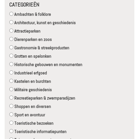
CATEGORIEËN
Ambachten & folklore
Architectuur, kunst en geschiedenis
Attractieparken
Dierenparken en zoos
Gastronomie & streekproducten
Grotten en spelonken
Historische gebouwen en monumenten
Industrieel erfgoed
Kastelen en burchten
Militaire geschiedenis
Recreatieparken & zwemparadijzen
Shoppen en diversen
Sport en avontuur
Toeristische bezoeken
Toeristische informatiepunten