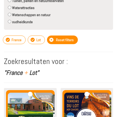
Tuinen, parken en natuurreservaten
Waterattracties
Wetenschappen en natuur
oudheidkunde
France
Lot
Reset filters
Zoekresultaten voor :
"France
+
Lot"