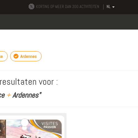
KORTING OP MEER DAN 300 ACTIVITEITEN
NL
ce
Ardennes
resultaten voor :
ce
+
Ardennes"