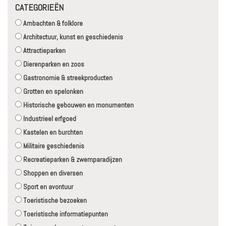
CATEGORIEËN
Ambachten & folklore
Architectuur, kunst en geschiedenis
Attractieparken
Dierenparken en zoos
Gastronomie & streekproducten
Grotten en spelonken
Historische gebouwen en monumenten
Industrieel erfgoed
Kastelen en burchten
Militaire geschiedenis
Recreatieparken & zwemparadijzen
Shoppen en diversen
Sport en avontuur
Toeristische bezoeken
Toeristische informatiepunten