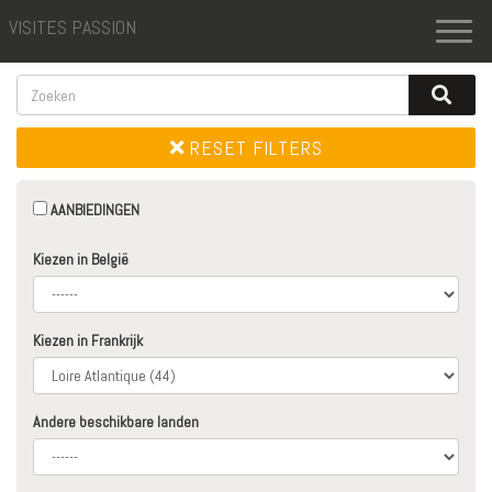
VISITES PASSION
Toggl
naviga
RESET FILTERS
AANBIEDINGEN
Kiezen in België
Kiezen in Frankrijk
Andere beschikbare landen