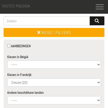
VISITES PASSION
Toggl
naviga
RESET FILTERS
AANBIEDINGEN
Kiezen in België
Kiezen in Frankrijk
Andere beschikbare landen