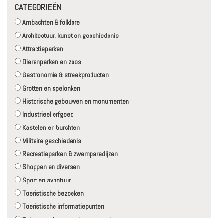
CATEGORIEËN
Ambachten & folklore
Architectuur, kunst en geschiedenis
Attractieparken
Dierenparken en zoos
Gastronomie & streekproducten
Grotten en spelonken
Historische gebouwen en monumenten
Industrieel erfgoed
Kastelen en burchten
Militaire geschiedenis
Recreatieparken & zwemparadijzen
Shoppen en diversen
Sport en avontuur
Toeristische bezoeken
Toeristische informatiepunten